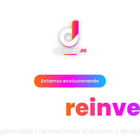
Estamos evolucionando
et se
reinv
eneración de telecomunicaciones y servicio