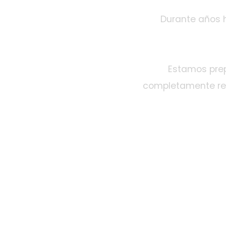
Durante años 
Estamos prep
completamente ren
Fibra Óptica