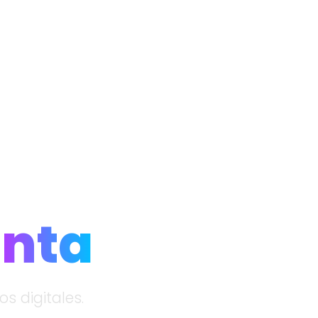
enta
s digitales.